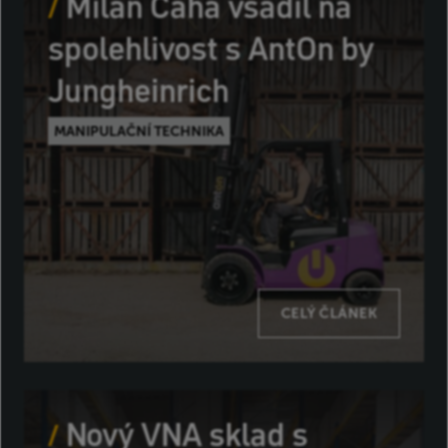
Milan Caha vsadil na
spolehlivost s AntOn by
Jungheinrich
MANIPULAČNÍ TECHNIKA
CELÝ ČLÁNEK
Nový VNA sklad s