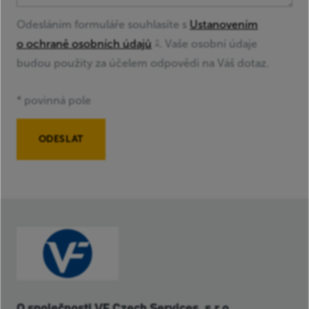
Odesláním formuláře souhlasíte s
Ustanovením
o ochraně osobních údajů
. Vaše osobní údaje
budou použity za účelem odpovědi na Váš dotaz.
* povinná pole
ODESLAT
O společnosti VF Czech Services, s.r.o.