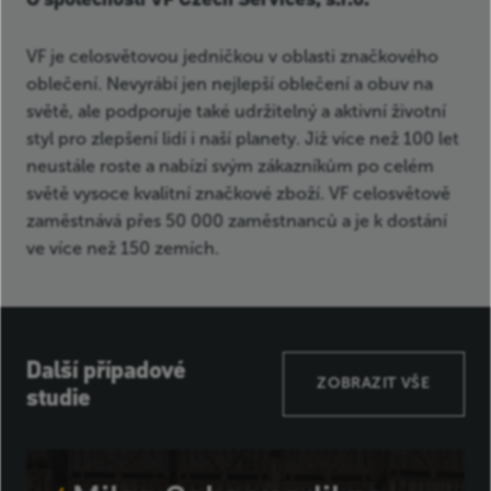
VF je celosvětovou jedničkou v oblasti značkového
oblečení. Nevyrábí jen nejlepší oblečení a obuv na
světě, ale podporuje také udržitelný a aktivní životní
styl pro zlepšení lidí i naší planety. Již více než 100 let
neustále roste a nabízí svým zákazníkům po celém
světě vysoce kvalitní značkové zboží. VF celosvětově
zaměstnává přes 50 000 zaměstnanců a je k dostání
ve více než 150 zemích.
Další případové
ZOBRAZIT VŠE
studie