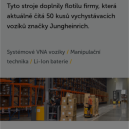
Tyto stroje doplnily flotilu firmy, která
jářský a potravinářský
sl
aktuálně čítá 50 kusů vychystávacích
yslová výroba
vozíků značky Jungheinrich.
tika
případových studií
Systémové VNA vozíky
Manipulační
y Jungheinrich
technika
Li-Ion baterie
kty