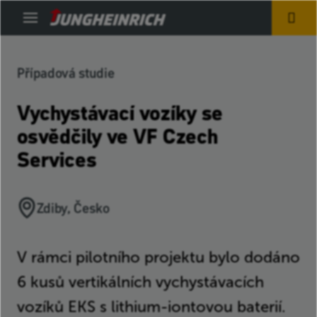
ů
Případová studie
ologie
lové zakladače
Vychystávací vozíky se
matizace
osvědčily ve VF Czech
pulační technika
Services
ly
n baterie
Zdiby, Česko
ví
V rámci pilotního projektu bylo dodáno
motive
6 kusů vertikálních vychystávacích
l
vozíků EKS s lithium-iontovou baterií.
mmerce