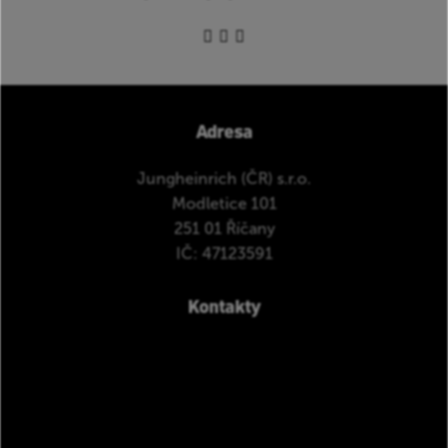
Adresa
Jungheinrich (ČR) s.r.o.
Modletice 101
251 01 Říčany
IČ: 47123591
Kontakty
+420 313 333 111
info@jungheinrich.cz
www.jungheinrich.cz
www.jungheinrich-profishop.cz