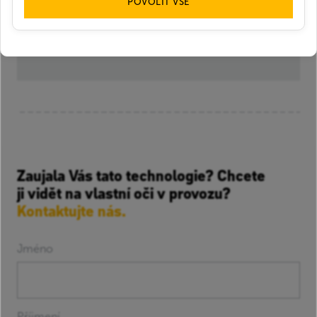
POVOLIT VŠE
VF Czech Services
PDF
Zaujala Vás tato technologie? Chcete
ji vidět na vlastní oči v provozu?
Kontaktujte nás.
Jméno
Příjmení