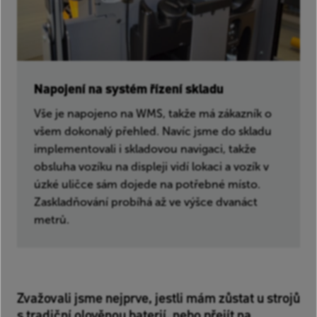
Napojení na systém řízení skladu
Vše je napojeno na WMS, takže má zákazník o
všem dokonalý přehled. Navíc jsme do skladu
implementovali i skladovou navigaci, takže
obsluha vozíku na displeji vidí lokaci a vozík v
úzké uličce sám dojede na potřebné místo.
Zaskladňování probíhá až ve výšce dvanáct
metrů.
Zvažovali jsme nejprve, jestli mám zůstat u strojů
s tradiční olověnou baterií, nebo přejít na