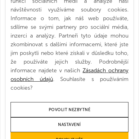
funkcí sociálních médií a analýze naší
návštěvnosti využíváme soubory cookies.
Nejde však jen o zvýšení efektivity provozu, ale také
Informace o tom, jak náš web používáte,
bezpečnosti. Baterie se teď nemění, nehrozí tedy, že
sdílíme se svými partnery pro sociální média,
by došlo k jejímu poškození v rámci manipulace,
inzerci a analýzy. Partneři tyto údaje mohou
nebo v horším případě k úrazu. Navíc samozřejmě
zkombinovat s dalšími informacemi, které jste
firma v budoucnu, po plánovaném postupném
jim poskytli nebo které získali v důsledku toho,
přechodu flotily na lithium-iontovou technologii,
že používáte jejich služby.
Podrobnější
ušetří prostor, který by jinak musela vyčlenit pro
informace najdete v našich
Zásadách ochrany
skladování náhradních baterií.
osobních údajů
. Souhlasíte s používáním
cookies?
POVOLIT NEZBYTNÉ
Stáhněte si
NASTAVENÍ
případovou studii v pdf