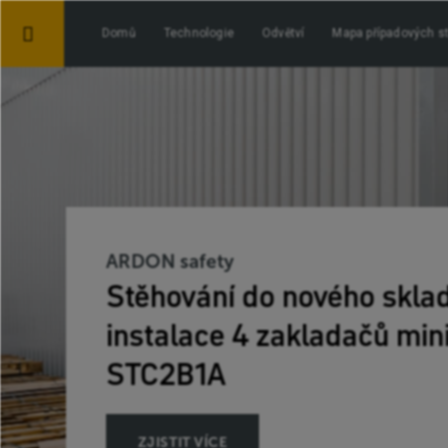
Domů
Technologie
Odvětví
Mapa případových st
ARDON safety
Stěhování do nového skla
instalace 4 zakladačů min
STC2B1A
ZJISTIT VÍCE