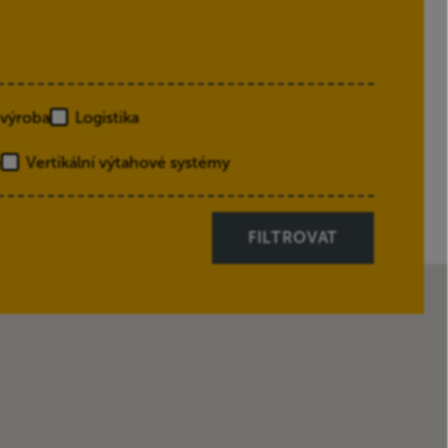
 výroba
Logistika
e
Vertikální výtahové systémy
FILTROVAT