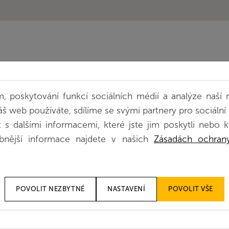
m, poskytování funkcí sociálních médií a analýze naší
hlivost s
Nový VNA s
š web používáte, sdílíme se svými partnery pro sociální m
 dalšími informacemi, které jste jim poskytli nebo kt
Print Packa
bnější informace najdete v našich
Zásadách ochran
SYSTÉMOVÉ VNA VOZÍK
POVOLIT NEZBYTNÉ
NASTAVENÍ
POVOLIT VŠE