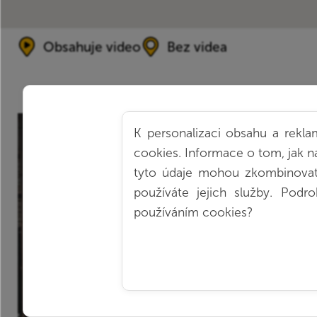
Obsahuje video
Bez videa
K personalizaci obsahu a rekla
Milan Caha vsadil na spole
cookies. Informace o tom, jak ná
tyto údaje mohou zkombinovat s
AntOn by Jungheinrich
používáte jejich služby.
Podro
používáním cookies?
MANIPULAČNÍ TECHNIKA