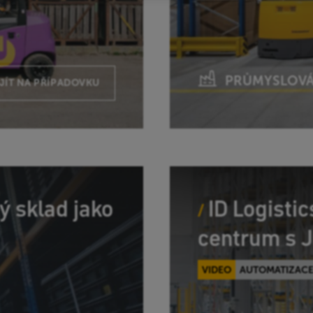
PRŮMYSLOVÁ
JÍT NA PŘÍPADOVKU
ý sklad jako
ID Logisti
centrum s J
VIDEO
AUTOMATIZAC