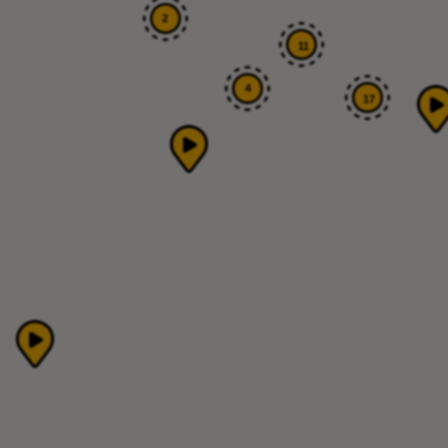
2
11
4
17