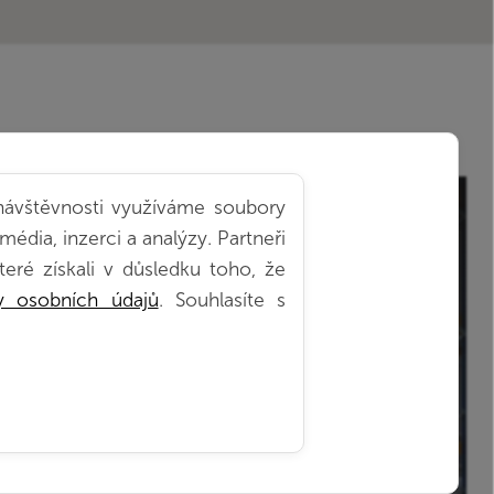
 návštěvnosti využíváme soubory
klad s navigací pro TOP
édia, inzerci a analýzy. Partneři
eré získali v důsledku toho, že
ging
y osobních údajů
. Souhlasíte s
Y, REGÁLY