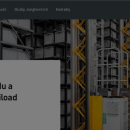
udií
Služby Jungheinrich
Kontakty
du a
iload