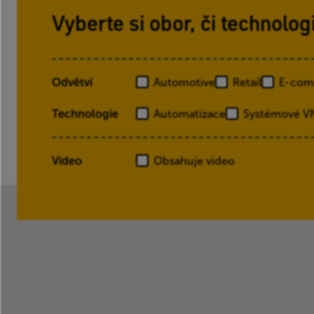
Vyberte si obor, či technolog
Odvětví
Automotive
Retail
E-com
Technologie
Automatizace
Systémové VN
Video
Obsahuje video